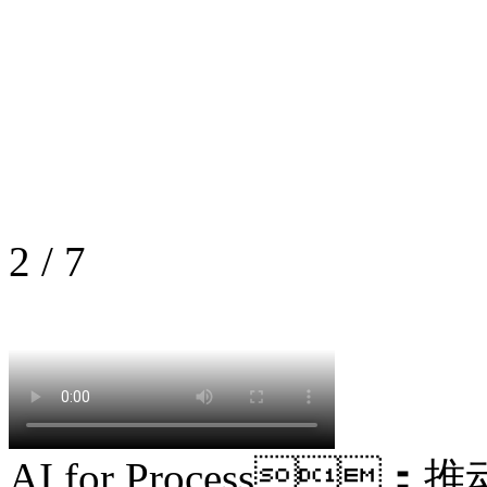
2
/
7
AI for Process