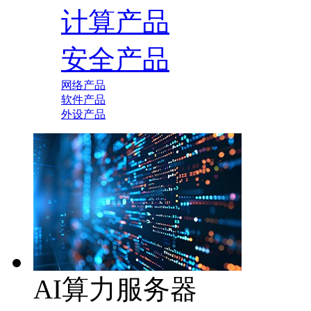
计算产品
安全产品
网络产品
软件产品
外设产品
AI算力服务器