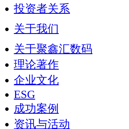
投资者关系
关于我们
关于聚鑫汇数码
理论著作
企业文化
ESG
成功案例
资讯与活动