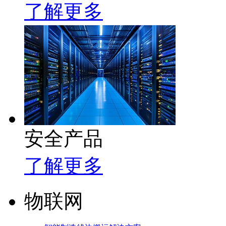
了解更多
安全产品
了解更多
物联网