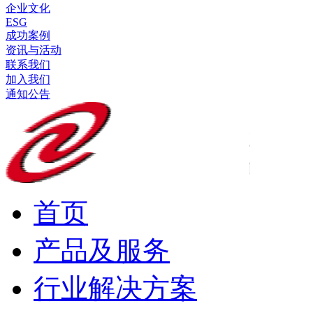
企业文化
ESG
成功案例
资讯与活动
联系我们
加入我们
通知公告
首页
产品及服务
行业解决方案