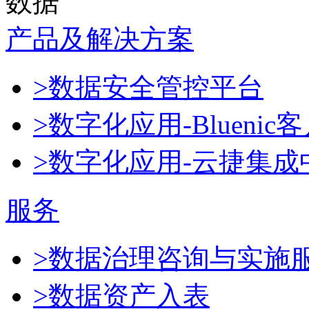
数据
产品及解决方案
>数据安全管控平台
>数字化应用-Blueni
>数字化应用-云捷集成
服务
>数据治理咨询与实施
>数据资产入表