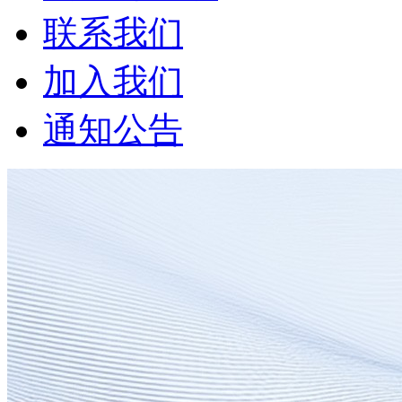
联系我们
加入我们
通知公告