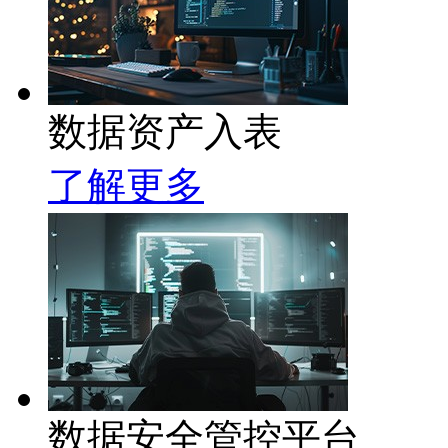
数据资产入表
了解更多
数据安全管控平台