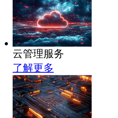
云管理服务
了解更多