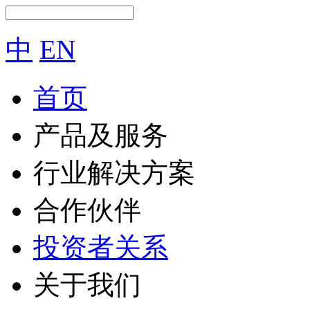
中
EN
首页
产品及服务
行业解决方案
合作伙伴
投资者关系
关于我们