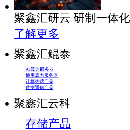
聚鑫汇研云 研制一体
了解更多
聚鑫汇鲲泰
AI算力服务器
通用算力服务器
计算终端产品
数据通信产品
聚鑫汇云科
存储产品