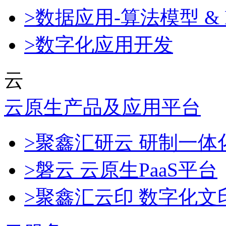
>数据应用-算法模型 & 
>数字化应用开发
云
云原生产品及应用平台
>聚鑫汇研云 研制一
>磐云 云原生PaaS平台
>聚鑫汇云印 数字化文