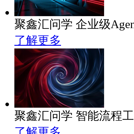
聚鑫汇问学 企业级Age
了解更多
聚鑫汇问学 智能流程
了解更多