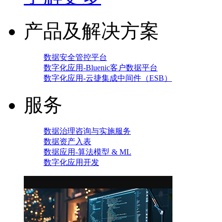
产品及解决方案
数据安全管控平台
数字化应用-Bluenic客户数据平台
数字化应用-云捷集成中间件（ESB）
服务
数据治理咨询与实施服务
数据资产入表
数据应用-算法模型 & ML
数字化应用开发