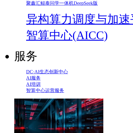
聚鑫汇鲲泰问学一体机DeepSeek版
异构算力调度与加速
智算中心(AICC)
服务
DC·AI生态创新中心
AI服务
AI培训
智算中心运营服务